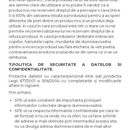
are semne clare de utilizare si nu poate fi vandut ca si
produs nou ne rezervam dreptul de a percepe o taxa (intre
0 si 100% din valoarea initiala a produsului) pentru a acoperi
diferenta de pret dintre un produs nou si un produs deja
utilizat. In cazul in care produsul este intr-o stare ce nu ne
permite recomercializarea lui ne rezervam dreptul de a
refuza produsul. In cazul produselor destinate imbracarii
copiilor, hainutele rupte, murdarite de dumneavoastra
pentru a incerca produsul sau fara eticheta, le veti pastra,
contravaloarea acestora scazandu-se din suma ce vi se va
rambursa.
7.POLITICA DE SECURITATE A DATELOR SI
CONFIDENTIALITATE.
Protectia datelor cu caracterpersonal intra sub jurisdictia
Legii 677/2001 si 506/2004 cu completarile si modificarile
aflate in vigoare.
Prin urmare,
SITE-ul este constient de importanta protejarii
informatiilor colectate despre dumneavoastra.
SITE-ul va respecta informatiile confidentiale pe care le-
ati furnizat si nu va vinde, nu va oferi, nu va face schimb
de adrese e-mail obtinute prin intermediul acestui site,
nu va divulga adresa dumneavoastra de e-mail altor