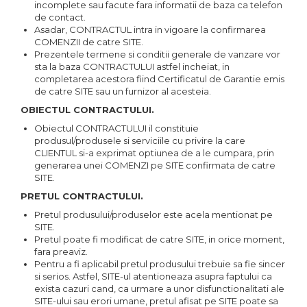
incomplete sau facute fara informatii de baza ca telefon
de contact.
Asadar, CONTRACTUL intra in vigoare la confirmarea
COMENZII de catre SITE.
Prezentele termene si conditii generale de vanzare vor
sta la baza CONTRACTULUI astfel incheiat, in
completarea acestora fiind Certificatul de Garantie emis
de catre SITE sau un furnizor al acesteia.
OBIECTUL CONTRACTULUI.
Obiectul CONTRACTULUI il constituie
produsul/produsele si serviciile cu privire la care
CLIENTUL si-a exprimat optiunea de a le cumpara, prin
generarea unei COMENZI pe SITE confirmata de catre
SITE.
PRETUL CONTRACTULUI.
Pretul produsului/produselor este acela mentionat pe
SITE.
Pretul poate fi modificat de catre SITE, in orice moment,
fara preaviz.
Pentru a fi aplicabil pretul produsului trebuie sa fie sincer
si serios. Astfel, SITE-ul atentioneaza asupra faptului ca
exista cazuri cand, ca urmare a unor disfunctionalitati ale
SITE-ului sau erori umane, pretul afisat pe SITE poate sa