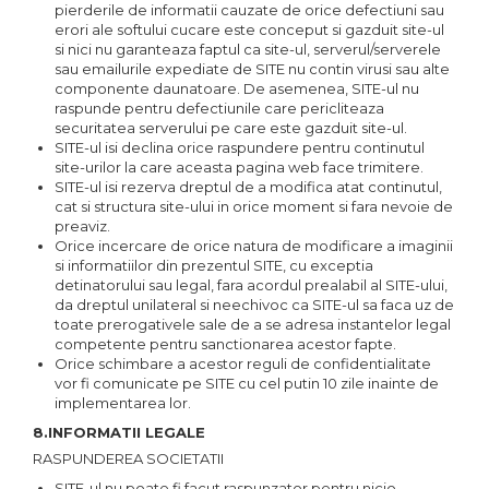
pierderile de informatii cauzate de orice defectiuni sau
erori ale softului cucare este conceput si gazduit site-ul
si nici nu garanteaza faptul ca site-ul, serverul/serverele
sau emailurile expediate de SITE nu contin virusi sau alte
componente daunatoare. De asemenea, SITE-ul nu
raspunde pentru defectiunile care pericliteaza
securitatea serverului pe care este gazduit site-ul.
SITE-ul isi declina orice raspundere pentru continutul
site-urilor la care aceasta pagina web face trimitere.
SITE-ul isi rezerva dreptul de a modifica atat continutul,
cat si structura site-ului in orice moment si fara nevoie de
preaviz.
Orice incercare de orice natura de modificare a imaginii
si informatiilor din prezentul SITE, cu exceptia
detinatorului sau legal, fara acordul prealabil al SITE-ului,
da dreptul unilateral si neechivoc ca SITE-ul sa faca uz de
toate prerogativele sale de a se adresa instantelor legal
competente pentru sanctionarea acestor fapte.
Orice schimbare a acestor reguli de confidentialitate
vor fi comunicate pe SITE cu cel putin 10 zile inainte de
implementarea lor.
8.INFORMATII LEGALE
RASPUNDEREA SOCIETATII
SITE-ul nu poate fi facut raspunzator pentru nicio