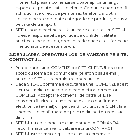
momentul plasarii comenzii se poate aplica un singur
cupon atat pe site, cat si telefonic. Cardurile cadou pot fi
achizitionate direct de pe site sau telefonic si pot fi
aplicate pe site pe toate categoriile de produse, inclusiv
pe taxa de transport.
SITE-ul poate contine si link-uri catre alte site-uri. SITE-ul
nu este responsabil de politica de confidentialitate
practicata de acestea, precum si de orice alta informatie
mentionata pe aceste site-uri.
2.DERULAREA OPERATIUNILOR DE VANZARE PE SITE.
CONTRACTUL.
Prin lansarea unei COMENZI pe SITE, CLIENTUL este de
acord cu forma de comunicare (telefonic sau e-mail)
prin care SITE-UL isi deruleaza operatiunile.
Daca SITE-UL confirma executarea unei COMENZI, acest
lucru va implica o acceptare completa a termenilor
COMENZII. Acceptare comenzii de catre SITE se
considera finalizata atunci cand exista o confirmare
electronica (e-mail) din partea SITE-ului catre CIENT, fara
a necesita o confirmare de primire din partea acestuia
din urma.
SITE-UL nu considera in niciun moment o COMANDA
neconfirmata ca avand valoarea unui CONTRACT.
SITE-UL isi rezerva dreptul de a anula comenzile