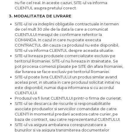
nu fie cel real. In aceste cazuri, SITE-ul va informa
CLIENTUL asupra pretului corect.
3. MODALITATEA DE LIVRARE
SITE-ul isi va indeplini obligatiile contractuale in termen
de cel mult 30 zile de la data la care a comunicat
CLIENTULUI mesajul de confirmare referitor la
COMANDA. In cazul in care nu poate executa
CONTRACTUL din cauza ca produsul nu este disponibil,
SITE-ul va informa CLIENTUL despre aceasta situatie.
SITE-ul livreaza produsele comercializate exclusiv pe
teritoriul Romaniei. SITE-ul nu livreaza in strainatate. Se
pot procesa comenzi plasate pe SITE din afara Romaniei,
dar livrarea se face exclusiv pe teritoriul Romaniei.
SITE-ul poate livra CLIENTULUI un produs similar avand
acelasi pret, in situatia in care produsul solicitat initial nu
este disponibil, numai dupa informarea si cu acordul
CLIENTULUI.
Produsul va fi livrat CLIENTULUI printr-o firma de curierat.
SITE-ul se descarca de riscurile si responsabilitatile
asociate produselor si serviciilor comandate de catre
CLIENTI in momentul predarii acestora catre curier, pe
baza de contract, sau catre reprezentantul CLIENTULUI.
SITE-ul va asigura ambalarea corespunzatoare a
bunurilor si va asigura transmiterea documentelor