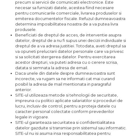
precum si servicii de comunicatii electronice. Este
necesar sa furnizati datele, acestea fiind necesare
pentru comunicarile comerciale, livrarea produselor si
emiterea documentelor fiscale. Refuzul dumneavoastra
determina imposibilitatea noastra de a va putea livra
produsele.
Beneficiati de dreptul de acces, de interventie asupra
datelor, dreptul de a nu fi supus unei decizii individuale si
dreptul de a va adresa justitiei. Totodata, aveti dreptul sa
va opuneti prelucrarii datelor personale care va privesc
si sa solicitati stergerea datelor. Pentru exercitarea
acestor drepturi, va puteti adresa cu o cerere scrisa,
datata si semnata la adresa de email.
Daca unele din datele despre dumneavoastra sunt
incorecte, va rugam sa ne informati cat mai curand
posibil la adresa de mail mentionata in paragraful
anterior.
SITE-ul utilizeaza metode si tehnologii de securitate,
impreuna cu politici aplicate salariatilor si proceduri de
lucru, inclusiv de control, pentru a proteja datele cu
caracter personal colectate conform prevederilor
legale in vigoare.
SITE-ul garanteaza securitatea si confidentialitatea
datelor gazduite si transmise prin sistemul sau informatic.
SITE-ul nu isi asuma insa responsabilitatea pentru