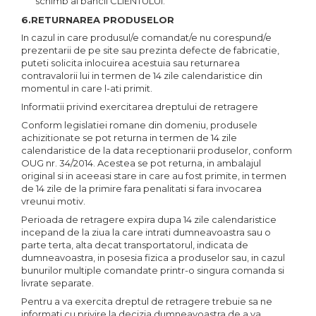
schimb al bancii CLIENTULUI.
6.RETURNAREA PRODUSELOR
In cazul in care produsul/e comandat/e nu corespund/e
prezentarii de pe site sau prezinta defecte de fabricatie,
puteti solicita inlocuirea acestuia sau returnarea
contravalorii lui in termen de 14 zile calendaristice din
momentul in care l-ati primit.
Informatii privind exercitarea dreptului de retragere
Conform legislatiei romane din domeniu, produsele
achizitionate se pot returna in termen de 14 zile
calendaristice de la data receptionarii produselor, conform
OUG nr. 34/2014. Acestea se pot returna, in ambalajul
original si in aceeasi stare in care au fost primite, in termen
de 14 zile de la primire fara penalitati si fara invocarea
vreunui motiv.
Perioada de retragere expira dupa 14 zile calendaristice
incepand de la ziua la care intrati dumneavoastra sau o
parte terta, alta decat transportatorul, indicata de
dumneavoastra, in posesia fizica a produselor sau, in cazul
bunurilor multiple comandate printr-o singura comanda si
livrate separate.
Pentru a va exercita dreptul de retragere trebuie sa ne
informati cu privire la decizia dumneavoastra de a va