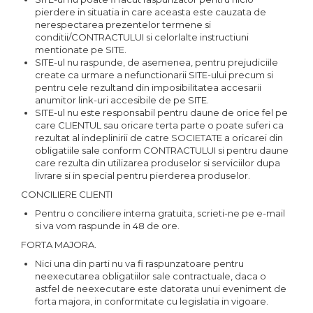
pierdere in situatia in care aceasta este cauzata de
nerespectarea prezentelor termene si
conditii/CONTRACTULUI si celorlalte instructiuni
mentionate pe SITE.
SITE-ul nu raspunde, de asemenea, pentru prejudiciile
create ca urmare a nefunctionarii SITE-ului precum si
pentru cele rezultand din imposibilitatea accesarii
anumitor link-uri accesibile de pe SITE.
SITE-ul nu este responsabil pentru daune de orice fel pe
care CLIENTUL sau oricare terta parte o poate suferi ca
rezultat al indeplinirii de catre SOCIETATE a oricarei din
obligatiile sale conform CONTRACTULUI si pentru daune
care rezulta din utilizarea produselor si serviciilor dupa
livrare si in special pentru pierderea produselor.
CONCILIERE CLIENTI
Pentru o conciliere interna gratuita, scrieti-ne pe e-mail
si va vom raspunde in 48 de ore.
FORTA MAJORA.
Nici una din parti nu va fi raspunzatoare pentru
neexecutarea obligatiilor sale contractuale, daca o
astfel de neexecutare este datorata unui eveniment de
forta majora, in conformitate cu legislatia in vigoare.