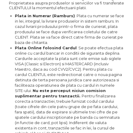
Proprietatea asupra produselor si serviciilor va fi transferate
CLIENTULUI la momentul efectuarii platii.
Plata in Numerar (Ramburs)
: Plata cu numerar se face
in lei, integral, la livrare produselor in sistem ramburs. In
cazul livrarii produsului printr-o firma de curierat, plata
produsului se face dupa verificarea coletului de catre
CLIENT. Plata se va face direct catre firma de curierat pe
baza de chitanta.
Plata Online folosind Cardul
: Se poate efectua plata
online cu cardul bancar in conditii de siguranta deplina.
Cardurile acceptate la plata sunt cele emise sub siglele
VISA (Classic si Electron) si MASTERCARD (inclusiv
Maestro, daca au cod CVV2/CVC2). Pentru plata cu
cardul CLIENTUL este redirectionat catre o noua pagina
detinuta de terta persoana juridica care autorizeaza si
faciliteaza operatiunea de plata cu cardul in numele
SITE-ului.
Nu este perceput niciun comision
suplimentar pentru tranzactii.
Pentru finalizarea
corecta a tranzactiei, trebuie furnizat codul cardului
(toate cifrele din cele patru grupe de pe fata cardului,
fara spatii), data de expirare si ultimele trei cifre de pe
spatele cardului inscriptionate pe banda cu semnatura
(in functie de card, pot lipsi). Indiferent de valuta
existenta in cont, tranzactiile se fac in lei, la cursul de