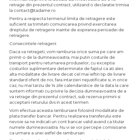
retrage din prezentul contract, utilizand o declaratie trimisa
la contact@tadame.ro
Pentru a respecta termenul-limita de retragere este
suficient sa trimiteti comunicarea privind exercitarea
dreptului de retragere inainte de expirarea perioadei de
retragere.
Consecintele retragerii
Daca va retrageti, vom rambursa orice suma pe care am
primit-o de la dumneavoastra, mai putin costurile de
transport pentru returnarea produselor, cu exceptia
costurilor suplimentare determinate de faptul ca ati ales
alta modalitate de livrare decat cel mai ieftin tip de livrare
standard oferit de noi, fara intarzieri nejustificate si, in orice
caz, nu mai tarziu de 14 zile calendaristice de la data la care
suntem informati cu privire la decizia dumneavoastra de a
va retrage din prezentul contract, sub rezerva primirii si
acceptarii returului dvs in acest termen.
Vom efectua aceasta rambursare folosind modalitate de
plata transfer bancar. Pentru realizarea transferului este
nevoie sa ne indicati un cont bancar valid avand ca titular
numele dumneavoastra. Nu vi se vor percepe comisioane
ca urmare a unei astfel de rambursari.