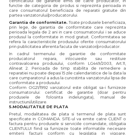
certificatului de garantie emis de catre producator, in
functie de categoria de produs si reprezinta perioada in
care consumatorul beneficiaza de reparatii gratuite din
partea vanzatorului/producatorului.
Garantia de conformitate.
Toate produsele beneficiaza,
prin lege, de garantia de conformitate care reprezinta
perioada legala de 2 ani in care consumatorului i se aduce
produsul la conformitate in mod gratuit. Conformitatea se
refera la caracteristicile produsului oferite consumatorului
prin publicitatea aferenta facuta de vanzator/producator.
In cadrul termenului de garantie de conformitate
producatorul repara, inlocuieste sau restituie
contravaloarea produsului, conform LG449/2003, Art.11,
Alineat 2. Perioada de timp stabilita de remediere a
reparatiei nu poate depasi 15 zile calendaristice de la data la
care cumparatorul a adus la cunostinta vanzatorului lipsa de
conformitate a produsului.
Conform OG21/1992 vanzatorul este obligat sa-i furnizeze
consumatorului: certificat de garantie (doar pentru
produsele de folosinta indelungata), manual de
instructiuni/utilizare.
5.MODALITATILE DE PLATA
Pretul, modalitatea de plata si termenul de plata sunt
specificate in COMANDA. SITE-ul va emite catre CLIENT o
factura pentru produsele si serviciile comandate, obligatia
CLIENTULUI fiind sa furnizeze toate informatiile necesare
emiterii facturii conform cu legislatia in vigoare.