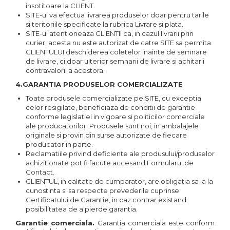
insotitoare la CLIENT.
SITE-ul va efectua livrarea produselor doar pentru tarile
si teritoriile specificate la rubrica Livrare si plata.
SITE-ul atentioneaza CLIENTII ca, in cazul livrarii prin
curier, acesta nu este autorizat de catre SITE sa permita
CLIENTULUI deschiderea coletelor inainte de semnare
de livrare, ci doar ulterior semnarii de livrare si achitarii
contravalorii a acestora.
4.GARANTIA PRODUSELOR COMERCIALIZATE
Toate produsele comercializate pe SITE, cu exceptia
celor resigilate, beneficiaza de conditii de garantie
conforme legislatiei in vigoare si politicilor comerciale
ale producatorilor. Produsele sunt noi, in ambalajele
originale si provin din surse autorizate de fiecare
producator in parte.
Reclamatiile privind deficiente ale produsului/produselor
achizitionate pot fi facute accesand Formularul de
Contact.
CLIENTUL, in calitate de cumparator, are obligatia sa ia la
cunostinta si sa respecte prevederile cuprinse
Certificatului de Garantie, in caz contrar existand
posibilitatea de a pierde garantia.
Garantie comerciala.
Garantia comerciala este conform