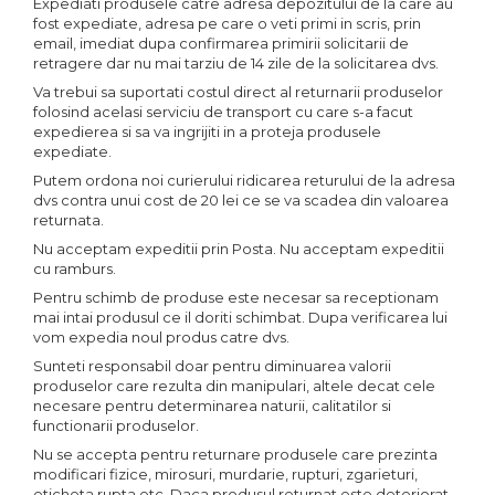
Expediati produsele catre adresa depozitului de la care au
fost expediate, adresa pe care o veti primi in scris, prin
email, imediat dupa confirmarea primirii solicitarii de
retragere dar nu mai tarziu de 14 zile de la solicitarea dvs.
Va trebui sa suportati costul direct al returnarii produselor
folosind acelasi serviciu de transport cu care s-a facut
expedierea si sa va ingrijiti in a proteja produsele
expediate.
Putem ordona noi curierului ridicarea returului de la adresa
dvs contra unui cost de 20 lei ce se va scadea din valoarea
returnata.
Nu acceptam expeditii prin Posta. Nu acceptam expeditii
cu ramburs.
Pentru schimb de produse este necesar sa receptionam
mai intai produsul ce il doriti schimbat. Dupa verificarea lui
vom expedia noul produs catre dvs.
Sunteti responsabil doar pentru diminuarea valorii
produselor care rezulta din manipulari, altele decat cele
necesare pentru determinarea naturii, calitatilor si
functionarii produselor.
Nu se accepta pentru returnare produsele care prezinta
modificari fizice, mirosuri, murdarie, rupturi, zgarieturi,
eticheta rupta etc. Daca produsul returnat este deteriorat,