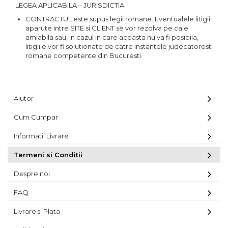
LEGEA APLICABILA – JURISDICTIA.
CONTRACTUL este supus legii romane. Eventualele litigii
aparute intre SITE si CLIENT se vor rezolva pe cale
amiabila sau, in cazul in care aceasta nu va fi posibila,
litigiile vor fi solutionate de catre instantele judecatoresti
romane competente din Bucuresti.
Ajutor
Cum Cumpar
Informatii Livrare
Termeni si Conditii
Despre noi
FAQ
Livrare si Plata