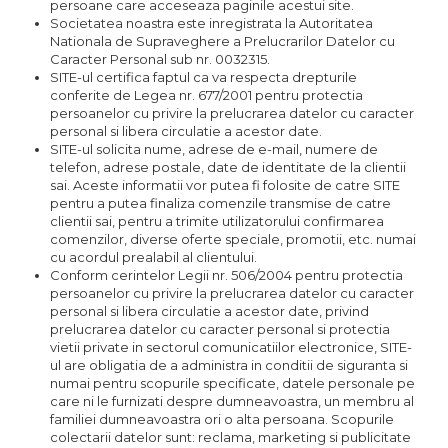
persoane care acceseaza paginile acestui site.
Societatea noastra este inregistrata la Autoritatea
Nationala de Supraveghere a Prelucrarilor Datelor cu
Caracter Personal sub nr. 0032315.
SITE-ul certifica faptul ca va respecta drepturile
conferite de Legea nr. 677/2001 pentru protectia
persoanelor cu privire la prelucrarea datelor cu caracter
personal si libera circulatie a acestor date.
SITE-ul solicita nume, adrese de e-mail, numere de
telefon, adrese postale, date de identitate de la clientii
sai. Aceste informatii vor putea fi folosite de catre SITE
pentru a putea finaliza comenzile transmise de catre
clientii sai, pentru a trimite utilizatorului confirmarea
comenzilor, diverse oferte speciale, promotii, etc. numai
cu acordul prealabil al clientului.
Conform cerintelor Legii nr. 506/2004 pentru protectia
persoanelor cu privire la prelucrarea datelor cu caracter
personal si libera circulatie a acestor date, privind
prelucrarea datelor cu caracter personal si protectia
vietii private in sectorul comunicatiilor electronice, SITE-
ul are obligatia de a administra in conditii de siguranta si
numai pentru scopurile specificate, datele personale pe
care ni le furnizati despre dumneavoastra, un membru al
familiei dumneavoastra ori o alta persoana. Scopurile
colectarii datelor sunt: reclama, marketing si publicitate