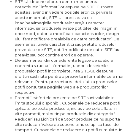
SITE-UL depune eforturi pentru mentinerea
corectitudinii informatiilor expuse pe SITE. Cu toate
acestea, avand in vedere posibile erori cu privire la
aceste informatii, SITE-UL precizeaza ca
imaginea/imaginile produselor are/au caracter
informativ, iar produsele livrate pot diferi de imagini in
orice mod, datorita modificarii caracteristicilor, design-
ului, fara notificare prealabila de catre producatori. De
asemenea, unele caracteristici sau pretul produselor
prezentate pe SITE, pot fi modificate de catre SITE fara
preaviz sau pot contine erori de operare.
De asemenea, din considerente legate de spatiu si
coerenta structuri informatiei, uneori, descrierile
produselor pot fi incomplete, insa SITE-UL despune
eforturi sustinute pentru a prezenta informatiile cele mai
relevante. Pentru prezentarea detaliata a produselor
pot fi consultate paginile web ale producatorilor
respectivi.
Promotiile/ofertele prezente pe SITE sunt valabile in
limita stocului disponibil. Cupoanele de reducere pot fi
aplicate pe toate produsele, inclusiv pe cele aflate in
alte promotii, mai putin pe produsele din categoria "
Reduceri sau Lichidari de Stoc", produse ce nu suporta
alte reduceri. Valoarea cuponului nu se aplica taxei de
transport. Cupoanele de reducere nu pot fi cumulate. In