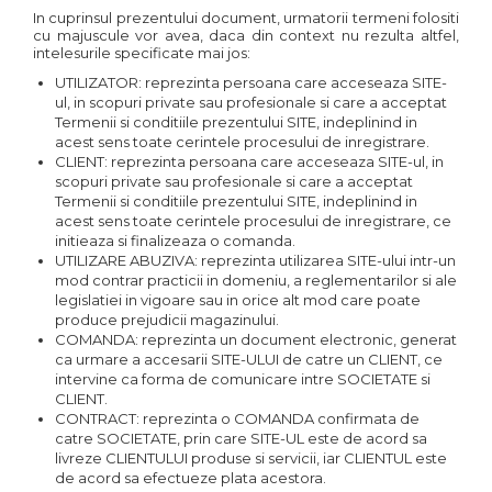
In cuprinsul prezentului document, urmatorii termeni folositi
cu majuscule vor avea, daca din context nu rezulta altfel,
intelesurile specificate mai jos:
UTILIZATOR: reprezinta persoana care acceseaza SITE-
ul, in scopuri private sau profesionale si care a acceptat
Termenii si conditiile prezentului SITE, indeplinind in
acest sens toate cerintele procesului de inregistrare.
CLIENT: reprezinta persoana care acceseaza SITE-ul, in
scopuri private sau profesionale si care a acceptat
Termenii si conditiile prezentului SITE, indeplinind in
acest sens toate cerintele procesului de inregistrare, ce
initieaza si finalizeaza o comanda.
UTILIZARE ABUZIVA: reprezinta utilizarea SITE-ului intr-un
mod contrar practicii in domeniu, a reglementarilor si ale
legislatiei in vigoare sau in orice alt mod care poate
produce prejudicii magazinului.
COMANDA: reprezinta un document electronic, generat
ca urmare a accesarii SITE-ULUI de catre un CLIENT, ce
intervine ca forma de comunicare intre SOCIETATE si
CLIENT.
CONTRACT: reprezinta o COMANDA confirmata de
catre SOCIETATE, prin care SITE-UL este de acord sa
livreze CLIENTULUI produse si servicii, iar CLIENTUL este
de acord sa efectueze plata acestora.