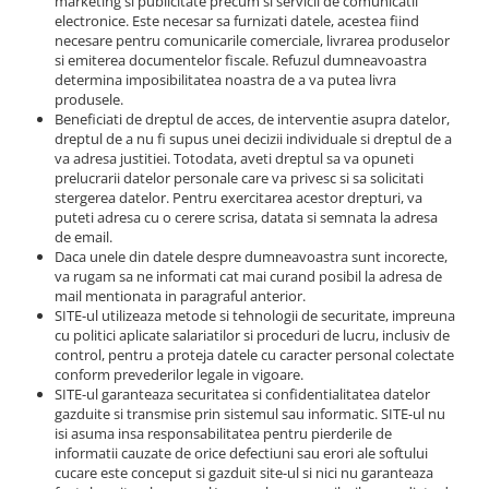
marketing si publicitate precum si servicii de comunicatii
electronice. Este necesar sa furnizati datele, acestea fiind
necesare pentru comunicarile comerciale, livrarea produselor
si emiterea documentelor fiscale. Refuzul dumneavoastra
determina imposibilitatea noastra de a va putea livra
produsele.
Beneficiati de dreptul de acces, de interventie asupra datelor,
dreptul de a nu fi supus unei decizii individuale si dreptul de a
va adresa justitiei. Totodata, aveti dreptul sa va opuneti
prelucrarii datelor personale care va privesc si sa solicitati
stergerea datelor. Pentru exercitarea acestor drepturi, va
puteti adresa cu o cerere scrisa, datata si semnata la adresa
de email.
Daca unele din datele despre dumneavoastra sunt incorecte,
va rugam sa ne informati cat mai curand posibil la adresa de
mail mentionata in paragraful anterior.
SITE-ul utilizeaza metode si tehnologii de securitate, impreuna
cu politici aplicate salariatilor si proceduri de lucru, inclusiv de
control, pentru a proteja datele cu caracter personal colectate
conform prevederilor legale in vigoare.
SITE-ul garanteaza securitatea si confidentialitatea datelor
gazduite si transmise prin sistemul sau informatic. SITE-ul nu
isi asuma insa responsabilitatea pentru pierderile de
informatii cauzate de orice defectiuni sau erori ale softului
cucare este conceput si gazduit site-ul si nici nu garanteaza