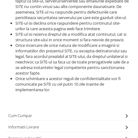
faptul ca site-ul, serverul/serverele sau emailurile expediate de
SITE nu contin virusi sau alte componente daunatoare. De
asemenea, SITE-ul nu raspunde pentru defectiunile care
pericliteaza securitatea serverului pe care este gazduit site-ul.
SITE-ul isi declina orice raspundere pentru continutul site-
urilor la care aceasta pagina web face trimitere.
SITE-ul isi rezerva dreptul de a modifica atat continutul, cat si
structura site-ului in orice moment si fara nevoie de preaviz.
Orice incercare de orice natura de modificare a imaginii si
informatiilor din prezentul SITE, cu exceptia detinatorului sau
legal, fara acordul prealabil al SITE-ului, da dreptul unilateral si
neechivoc ca SITE-ul sa faca uz de toate prerogativele sale de a
se adresa instantelor legal competente pentru sanctionarea
acestor fapte.
Orice schimbare a acestor reguli de confidentialitate vor fi
comunicate pe SITE cu cel putin 10 zile inainte de
implementarea lor.
Cum Cumpar
Informatii Livrare