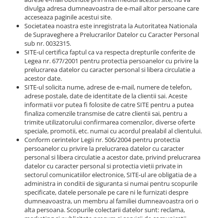
divulga adresa dumneavoastra de e-mail altor persoane care
acceseaza paginile acestui site.
Societatea noastra este inregistrata la Autoritatea Nationala
de Supraveghere a Prelucrarilor Datelor cu Caracter Personal
sub nr. 0032315.
SITE-ul certifica faptul ca va respecta drepturile conferite de
Legea nr. 677/2001 pentru protectia persoanelor cu privire la
prelucrarea datelor cu caracter personal si libera circulatie a
acestor date.
SITE-ul solicita nume, adrese de e-mail, numere de telefon,
adrese postale, date de identitate de la clientii sai. Aceste
informatii vor putea fi folosite de catre SITE pentru a putea
finaliza comenzile transmise de catre clientii sai, pentru a
trimite utilizatorului confirmarea comenzilor, diverse oferte
speciale, promotii, etc. numai cu acordul prealabil al clientului.
Conform cerintelor Legii nr. 506/2004 pentru protectia
persoanelor cu privire la prelucrarea datelor cu caracter
personal si libera circulatie a acestor date, privind prelucrarea
datelor cu caracter personal si protectia vietii private in
sectorul comunicatiilor electronice, SITE-ul are obligatia de a
administra in conditii de siguranta si numai pentru scopurile
specificate, datele personale pe care ni le furnizati despre
dumneavoastra, un membru al familiei dumneavoastra ori o
alta persoana. Scopurile colectarii datelor sunt: reclama,