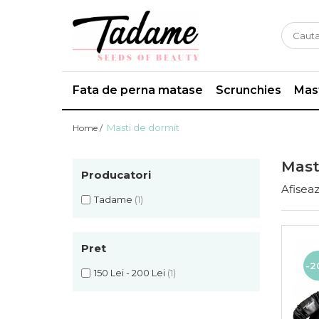
Fata de perna matase
Scrunchies
Mast
Masti de dormit
Home /
Mast
Producatori
Afiseaz
Tadame
(1)
Pret
-2
150 Lei - 200 Lei
(1)