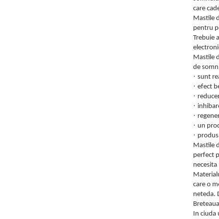
care cad
Mastile d
pentru pe
Trebuie a
electron
Mastile 
de somn. 
·
sunt re
·
efect be
·
reducer
·
inhibar
·
regener
·
un prod
·
produs 
Mastile d
perfect p
necesita 
Materialu
care o me
neteda. D
Breteaua 
In ciuda 