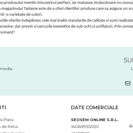
tea produsului mentin intunericul perfect, iar matasea stralucitoare nu numa
magazinului Tadame este de a oferi clientilor produse care sa asigure un som
tr-o varietate de culori.
tile oferite indeplinesc cele mai inalte standarde de calitate si sunt realiza
excesive, dar previn si cercurile inestetice de sub ochi si umflaturi. Prin urma
 moment!
SU
l media
NTI
DATE COMERCIALE
si Plata
SEOSEM ONLINE S.R.L.
©
a de Retur
J40/4993/2020