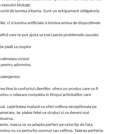
 ceasului biologic.
i ochii de lumina iritanta. Sunt un echipament obligatoriu
, ci si lumina artificiala si lumina emisa de dispozitivele
icii care te pot ajuta sa treci peste problemele cauzate
 pielii sa respire
i calmeaza corpul
a pentru adormire,
poalergenice
 tine la confortul clientilor, ofera un produs care va fi
entru o relaxare completa in timpul activitatilor care
cat. Lejeritatea matasii va oferi odihna exceptionala pe
enerare, iar pielea fetei va straluci si va deveni mai
 observa.
ente, masca se va adapta perfect pe orice tip de fata.
de lumina nu va perturba somnul sau odihna. Taierea perfecta