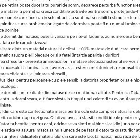
e pe retina poate duce la tulburari de somn, deoarece perturba functionarea
e matase iti permit sa creezi conditiile potrivite pentru somn, protejandu-t
rsoanele care lucreaza in schimburi sau sunt mai sensibili la stimuli externi.
mintit ca sursa problemelor legate de adormirea poate fi nu numai lumina zilei
ice pornite.
de dormit din matase, puse la vanzare pe site-ul Tadame, au numeroase benef
Iata ce le caracterizeaza:
alizate dintr-un material natural si delicat - 100% matase de dud, care permite
nefic asupra pielii pleoapelor si a fetei (intarzie aparitia ridurilor)
ea stresului - prezenta aminoacizilor in matase afecteaza sistemul nervos s
ea accesului la lumina, care favorizeaza cresterea melatoninei , responsabil
area eficienta si eliminarea oboselii ,
us ideal pentru persoanele cu piele sensibila datorita proprietatilor sale hi
ecologic .
e dormit sunt realizate din matase de cea mai buna calitate. Pentru ca Tadame
entru a dormi seara, a-ti face siesta in timpul unei calatorii cu avionul sau p
liniste.
l din care este confectionata masca pentru ochi este complet natural si deli
rita oricine dupa o zi grea. Ochii vor avea in sfarsit conditii ideale pentru reg
atorita bentitei pentru ochi, oricine se va simti mai bine si cei din jur o vor
elastica va asigura masca sa nu aluneca de pe fata si datorita cusaturilor at
usurintei si delicatetii materialului din care este facuta masca, nicio raza 