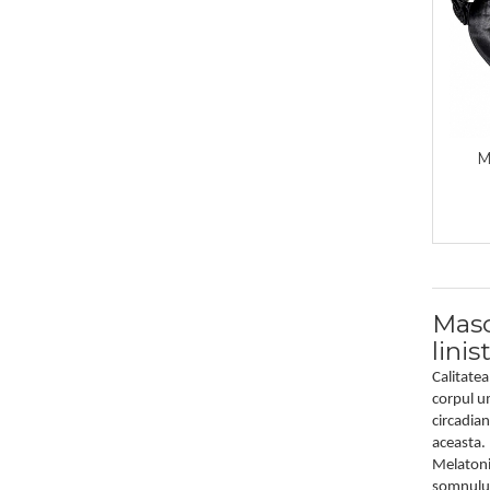
M
Masc
linist
Calitatea
corpul um
circadian
aceasta.
Melatoni
somnului.