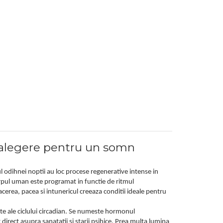
 alegere pentru un somn
 odihnei noptii au loc procese regenerative intense in
orpul uman este programat in functie de ritmul
cerea, pacea si intunericul creeaza conditii ideale pentru
 ale ciclului circadian. Se numeste hormonul
irect asupra sanatatii si starii psihice. Prea multa lumina