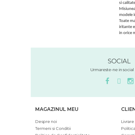
si calita
Misiunea 
modele in
Toate mas
iritante 
in orice
SOCIAL
Urmareste-ne in socia
MAGAZINUL MEU
CLIE
Despre noi
Livrare 
Termeni si Conditii
Politic