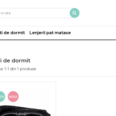
i de dormit
Lenjerii pat matase
i de dormit
a:
1-
1
din
1
produse
0%
NOU