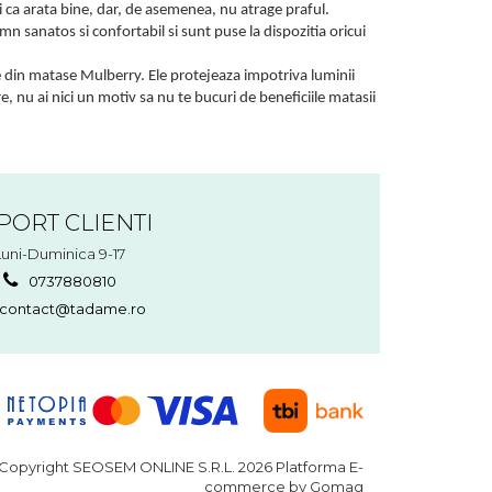
i ca arata bine, dar, de asemenea, nu atrage praful.
n sanatos si confortabil si sunt puse la dispozitia oricui
te din matase Mulberry. Ele protejeaza impotriva luminii
re, nu ai nici un motiv sa nu te bucuri de beneficiile matasii
PORT CLIENTI
Luni-Duminica 9-17
0737880810
contact@tadame.ro
Copyright SEOSEM ONLINE S.R.L. 2026
Platforma E-
commerce by Gomag