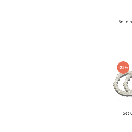
Set el
-23%
Set 