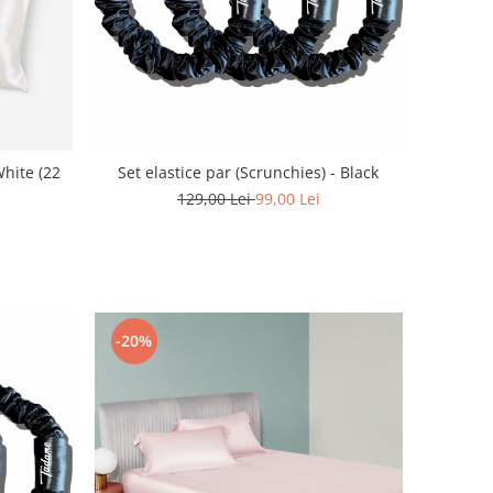
hite (22
Set elastice par (Scrunchies) - Black
129,00 Lei
99,00 Lei
-20%