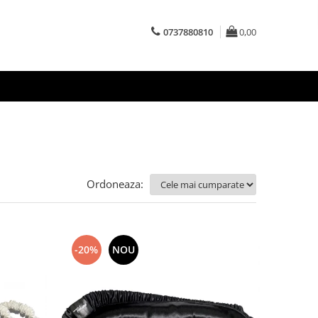
0737880810
0,00
Ordoneaza:
-20%
NOU