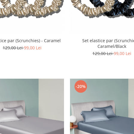
tice par (Scrunchies) - Caramel
Set elastice par (Scrunchie
Caramel/Black
129,00 Lei
99,00 Lei
129,00 Lei
99,00 Lei
-20%