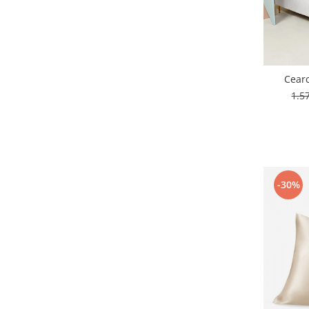
Cearc
1.5
-30%