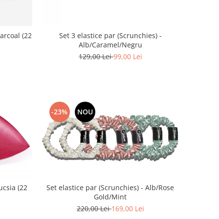
arcoal (22
Set 3 elastice par (Scrunchies) -
Alb/Caramel/Negru
129,00 Lei
99,00 Lei
-23%
NOU
ucsia (22
Set elastice par (Scrunchies) - Alb/Rose
Gold/Mint
220,00 Lei
169,00 Lei