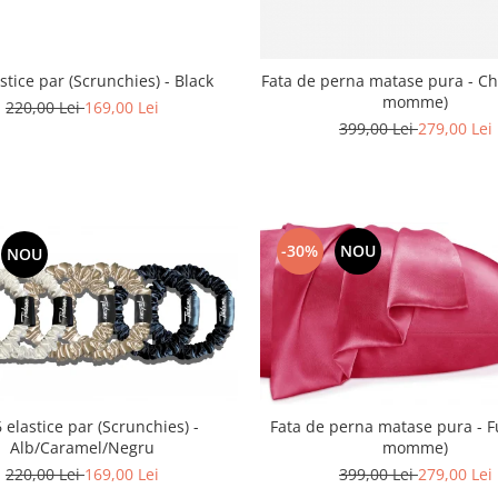
astice par (Scrunchies) - Black
Fata de perna matase pura - Ch
momme)
220,00 Lei
169,00 Lei
399,00 Lei
279,00 Lei
-30%
NOU
NOU
6 elastice par (Scrunchies) -
Fata de perna matase pura - F
Alb/Caramel/Negru
momme)
220,00 Lei
169,00 Lei
399,00 Lei
279,00 Lei