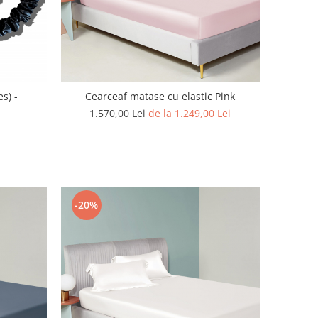
s) -
Cearceaf matase cu elastic Pink
1.570,00 Lei
de la 1.249,00 Lei
-20%