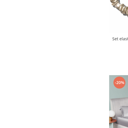
Set elas
-20%