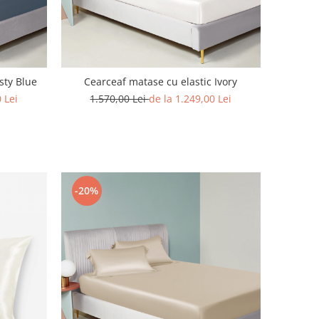
sty Blue
Cearceaf matase cu elastic Ivory
 Lei
1.570,00 Lei
de la 1.249,00 Lei
-20%