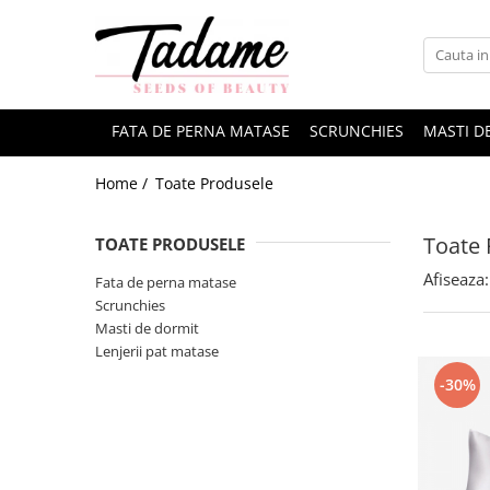
FATA DE PERNA MATASE
SCRUNCHIES
MASTI D
Home /
Toate Produsele
Toate 
TOATE PRODUSELE
Afiseaza:
Fata de perna matase
Scrunchies
Masti de dormit
Lenjerii pat matase
-30%