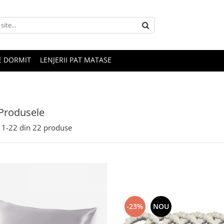
E DORMIT
LENJERII PAT MATASE
Produsele
1-
22
din
22
produse
-23%
NOU