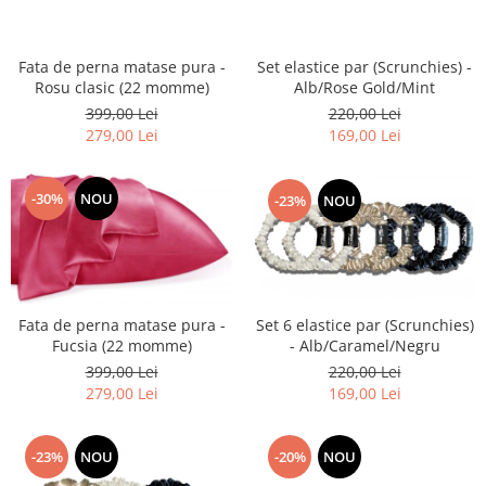
Fata de perna matase pura -
Set elastice par (Scrunchies) -
Rosu clasic (22 momme)
Alb/Rose Gold/Mint
399,00 Lei
220,00 Lei
279,00 Lei
169,00 Lei
-30%
NOU
-23%
NOU
Set 6 elastice par (Scrunchies)
Fata de perna matase pura -
- Alb/Caramel/Negru
Fucsia (22 momme)
220,00 Lei
399,00 Lei
169,00 Lei
279,00 Lei
-23%
NOU
-20%
NOU