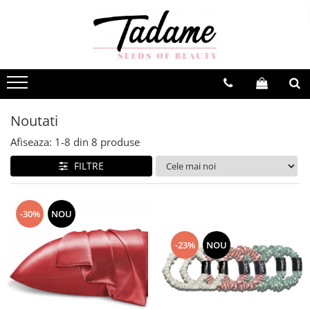
Noutati
Afiseaza:
1-
8
din
8
produse
FILTRE
-30%
NOU
-23%
NOU