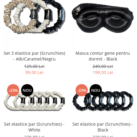
Set 3 elastice par (Scrunchies)
Masca contur gene pentru
- Alb/Caramel/Negru
dormit - Black
129,00 Lei
249,00 Lei
99,00 Lei
199,00 Lei
-23%
NOU
-23%
NOU
Set elastice par (Scrunchies) -
Set elastice par (Scrunchies) -
White
Black